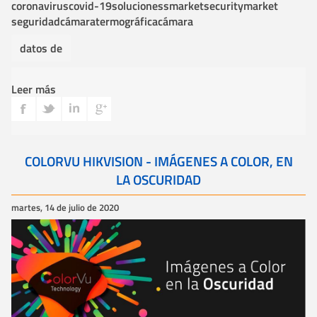
coronavirus
covid-19
soluciones
smarket
securitymarket
seguridad
cámaratermográfica
cámara
datos de
Leer más
COLORVU HIKVISION - IMÁGENES A COLOR, EN
LA OSCURIDAD
martes, 14 de julio de 2020