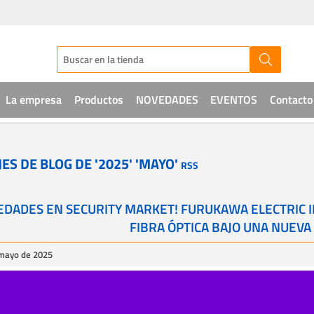
La empresa
Productos
NOVEDADES
EVENTOS
Contacto
Audio
ES DE BLOG DE '2025' 'MAYO'
RSS
CCTV
Telefonía
EDADES EN SECURITY MARKET! FURUKAWA ELECTRIC I
FIBRA ÓPTICA BAJO UNA NUEVA
Sistemas de acceso
 mayo de 2025
Intrusión
Soluciones IT