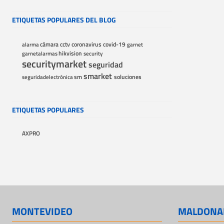
ETIQUETAS POPULARES DEL BLOG
alarma
cámara
cctv
coronavirus
covid-19
garnet
garnetalarmas
hikvision
security
securitymarket
seguridad
smarket
seguridadelectrónica
sm
soluciones
ETIQUETAS POPULARES
AXPRO
MONTEVIDEO
MALDONA