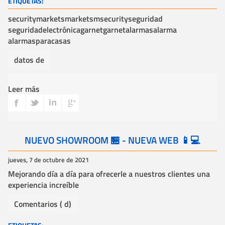
ETIQUETAS:
securitymarket
smarket
sm
security
seguridad
seguridadelectrónica
garnet
garnetalarmas
alarma
alarmasparacasas
datos de
Leer más
NUEVO SHOWROOM 🏪 - NUEVA WEB 📱💻
jueves, 7 de octubre de 2021
Mejorando día a día para ofrecerle a nuestros clientes una
experiencia increíble
Comentarios ( d)