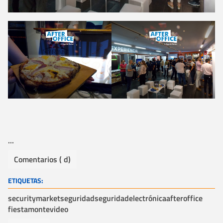
...
Comentarios ( d)
ETIQUETAS:
securitymarket
seguridad
seguridadelectrónica
afteroffice
fiesta
montevideo