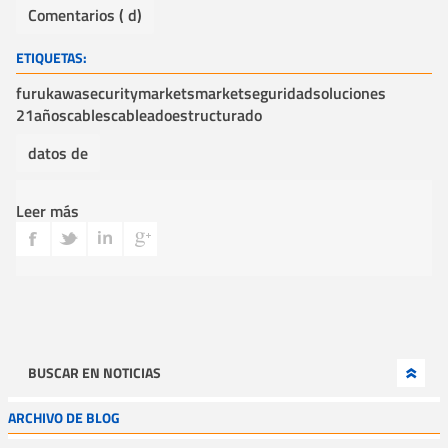
Comentarios ( d)
ETIQUETAS:
furukawa
securitymarket
smarket
seguridad
soluciones
21años
cables
cableadoestructurado
datos de
Leer más
BUSCAR EN NOTICIAS
ARCHIVO DE BLOG