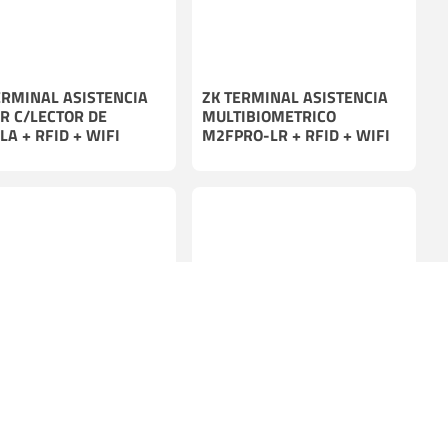
ERMINAL ASISTENCIA
ZK TERMINAL ASISTENCIA
R C/LECTOR DE
MULTIBIOMETRICO
LA + RFID + WIFI
M2FPRO-LR + RFID + WIFI
UNIDADES
POCAS UNIDADES
ERMINAL
ZK TERMINAL LECTORA DE
ENSADORA DE TICKETS
TICKETS (SALIDA PARKING) +