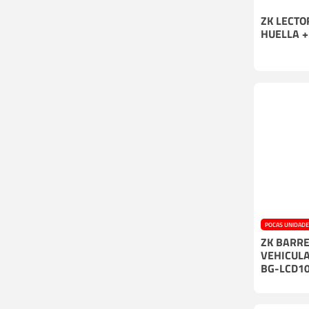
ZK LECTO
HUELLA +
POCAS UNIDAD
ZK BARR
VEHICULA
BG-LCD1