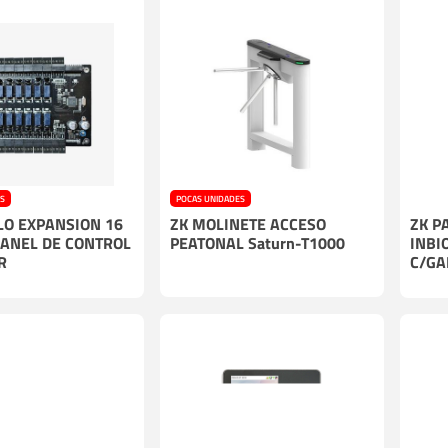
ES
POCAS UNIDADES
LO EXPANSION 16
ZK MOLINETE ACCESO
ZK P
PANEL DE CONTROL
PEATONAL Saturn-T1000
INBI
R
C/GA