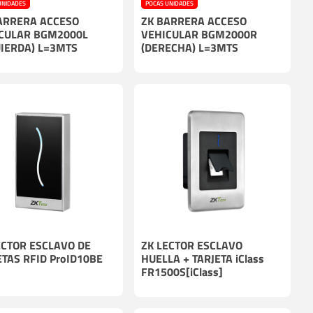
UNIDADES
POCAS UNIDADES
ARRERA ACCESO
ZK BARRERA ACCESO
CULAR BGM2000L
VEHICULAR BGM2000R
UIERDA) L=3MTS
(DERECHA) L=3MTS
ECTOR ESCLAVO DE
ZK LECTOR ESCLAVO
ETAS RFID ProID10BE
HUELLA + TARJETA iClass
FR1500S[iClass]