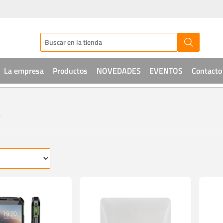
La empresa
Productos
NOVEDADES
EVENTOS
Contacto
Audio
O
CCTV
Telefonía
Sistemas de acceso
Intrusión
Soluciones IT