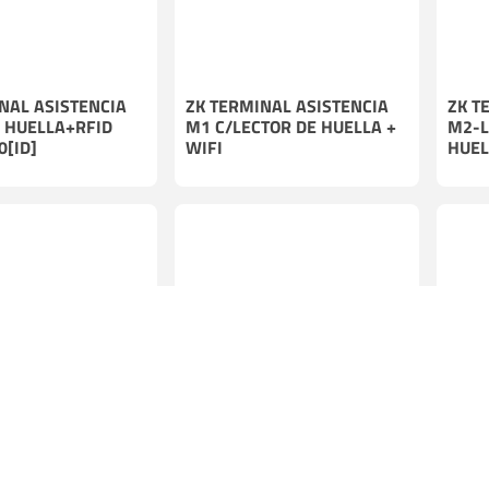
NAL ASISTENCIA
ZK TERMINAL ASISTENCIA
ZK T
 HUELLA+RFID
M1 C/LECTOR DE HUELLA +
M2-L
0[ID]
WIFI
HUEL
POCAS 
INAL CONTROL
ZK TERMINAL CONTROL
ZK T
MULTIBIOMETRICO
ACCESO MULTIBIOMETRICO
DISP