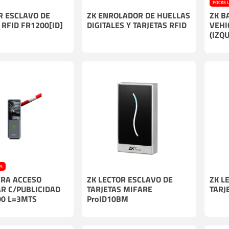
POCAS 
R ESCLAVO DE
ZK ENROLADOR DE HUELLAS
ZK B
 RFID FR1200[ID]
DIGITALES Y TARJETAS RFID
VEHI
(IZQ
ES
ERA ACCESO
ZK LECTOR ESCLAVO DE
ZK L
R C/PUBLICIDAD
TARJETAS MIFARE
TARJ
00 L=3MTS
ProID10BM