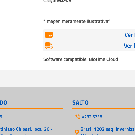
Código:
Cables
Incendio
*imagen meramente ilustrativa*
Ver
Ver 
Software compatible: BioTime Cloud
DO
SALTO
5
4732 5238
iniano Chiossi, local 26 -
Brasil 1202 esq. Invernizzi