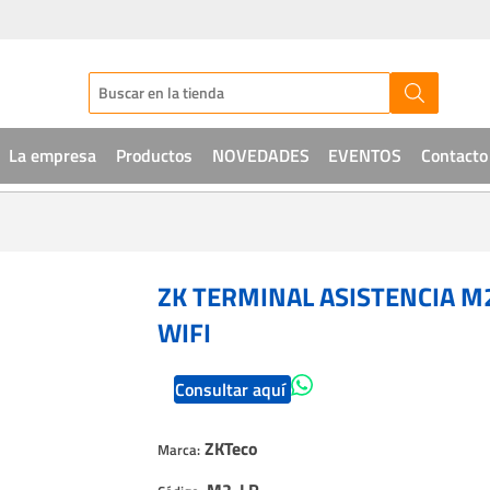
La empresa
Productos
NOVEDADES
EVENTOS
Contacto
Audio
CCTV
ZK TERMINAL ASISTENCIA M2
Telefonía
WIFI
Sistemas de acceso
Consultar aquí
Intrusión
ZKTeco
Marca:
Soluciones IT
M2-LR