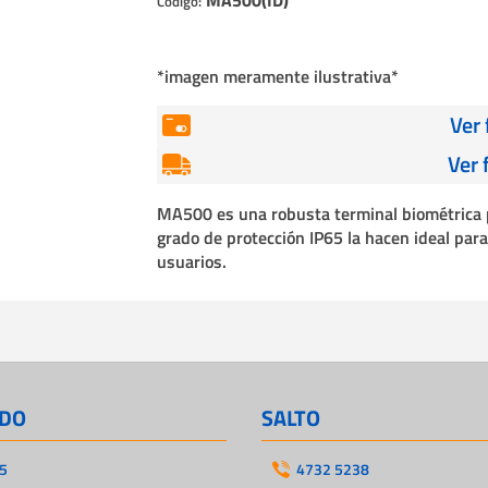
Código:
Cables
Incendio
*imagen meramente ilustrativa*
Ver
Ver 
MA500 es una robusta terminal biométrica pa
grado de protección IP65 la hacen ideal para
usuarios.
DO
SALTO
5
4732 5238