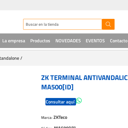
La empresa
Productos
NOVEDADES
EVENTOS
Contacto
standalone /
Audio
CCTV
ZK TERMINAL ANTIVANDALIC
Telefonía
MA500[ID]
Sistemas de acceso
Consultar aquí
Intrusión
ZKTeco
Marca:
Soluciones IT
MA500(ID)