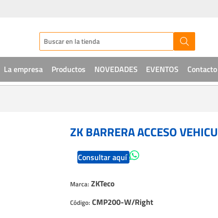
La empresa
Productos
NOVEDADES
EVENTOS
Contacto
Audio
CCTV
ZK BARRERA ACCESO VEHICU
Telefonía
Consultar aquí
Sistemas de acceso
Intrusión
ZKTeco
Marca:
CMP200-W/Right
Soluciones IT
Código: