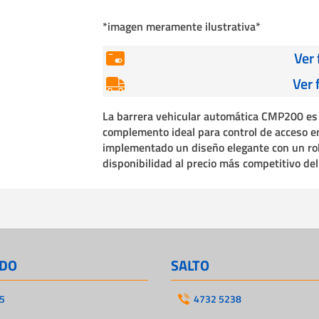
Cables
*imagen meramente ilustrativa*
Incendio
Ver
Ver 
La barrera vehicular automática CMP200 es 
complemento ideal para control de acceso e
implementado un diseño elegante con un rob
disponibilidad al precio más competitivo de
DO
SALTO
5
4732 5238