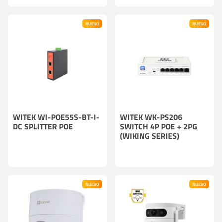
NUEVO
NUEVO
WITEK WI-POE55S-BT-I-
WITEK WK-PS206
DC SPLITTER POE
SWITCH 4P POE + 2PG
(WIKING SERIES)
NUEVO
NUEVO