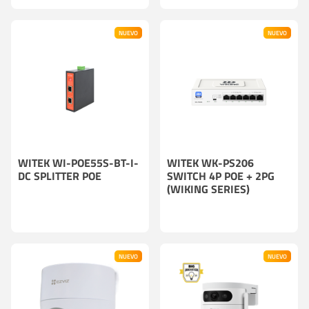
NUEVO
NUEVO
WITEK WI-POE55S-BT-I-
WITEK WK-PS206
DC SPLITTER POE
SWITCH 4P POE + 2PG
(WIKING SERIES)
NUEVO
NUEVO