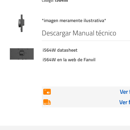
Código:
Cables
Incendio
*imagen meramente ilustrativa*
Descargar Manual técnico
i564W datasheet
i564W en la web de Fanvil
Ver
Ver 