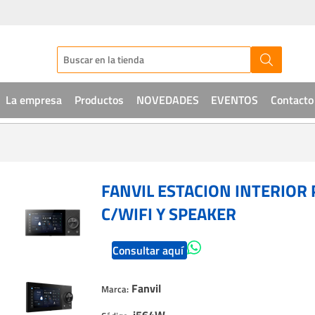
La empresa
Productos
NOVEDADES
EVENTOS
Contacto
Audio
CCTV
FANVIL ESTACION INTERIOR P
Telefonía
C/WIFI Y SPEAKER
Sistemas de acceso
Consultar aquí
Intrusión
Fanvil
Marca:
Soluciones IT
i564W