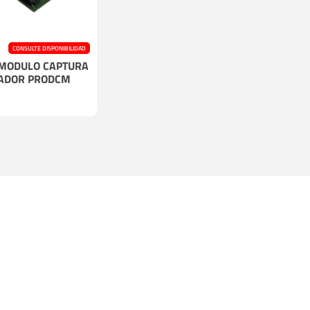
CONSULTE DISPONIBILIDAD
 MODULO CAPTURA
ADOR PRODCM
DO
SALTO
5
4732 5238
iniano Chiossi, local 26 -
Brasil 1202 esq. Invernizzi
 San Fernando
Mirador)