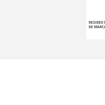
RESIDEO
DE MARC
MONTEVIDEO
MALDONA
2509 3000
4224 009
Dámaso A. Larrañaga 3536 -
Avda. Mart
Montevideo
Portón de