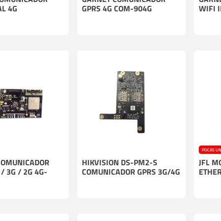
L 4G
GPRS 4G COM-904G
WIFI 
POCAS U
COMUNICADOR
HIKVISION DS-PM2-S
JFL M
 / 3G / 2G 4G-
COMUNICADOR GPRS 3G/4G
ETHER