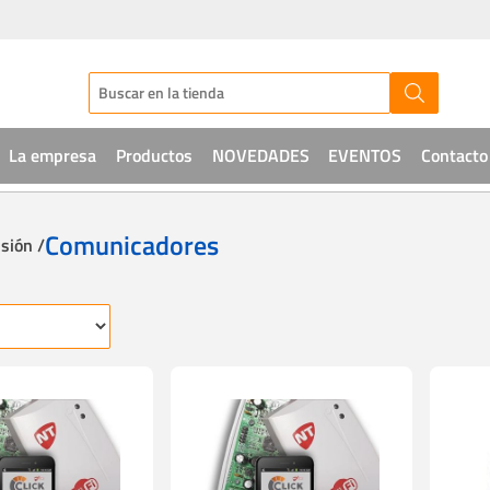
La empresa
Productos
NOVEDADES
EVENTOS
Contacto
Audio
Comunicadores
usión /
CCTV
Telefonía
Sistemas de acceso
Intrusión
Soluciones IT