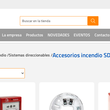
La empresa
Productos
NOVEDADES
EVENTOS
Contacto
Audio
Accesorios incendio S
ndio /
Sistemas direccionables /
CCTV
Telefonía
Sistemas de acceso
Intrusión
Soluciones IT