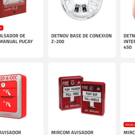
Cables
Incendio
ES
ULSADOR DE
DETNOV BASE DE CONEXION
DETN
MANUAL PUCAY
Z-200
INTE
450
POCAS 
AVISADOR
MIRCOM AVISADOR
MIRC