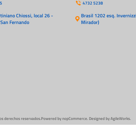
Cables
5
4732 5238
Incendio
iniano Chiossi, local 26 -
Brasil 1202 esq. Invernizzi
 San Fernando
Mirador)
los derechos reservados.
Powered by
nopCommerce.
Designed by
AgileWorks.