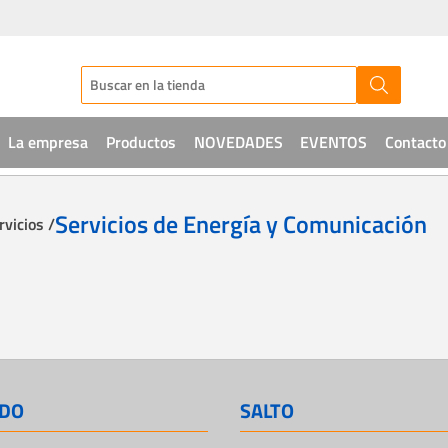
La empresa
Productos
NOVEDADES
EVENTOS
Contacto
Audio
Servicios de Energía y Comunicación
rvicios /
CCTV
Telefonía
Sistemas de acceso
Intrusión
DO
SALTO
Soluciones IT