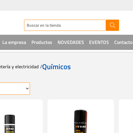
La empresa
Productos
NOVEDADES
EVENTOS
Contacto
Audio
Químicos
tería y electricidad /
CCTV
Telefonía
Sistemas de acceso
Intrusión
Soluciones IT