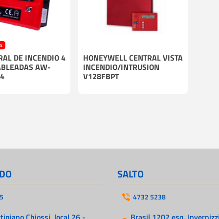
Cables
Incendio
ES
AL DE INCENDIO 4
HONEYWELL CENTRAL VISTA
ABLEADAS AW-
INCENDIO/INTRUSION
-4
V128FBPT
DO
SALTO
5
4732 5238
iniano Chiossi, local 26 -
Brasil 1202 esq. Invernizzi