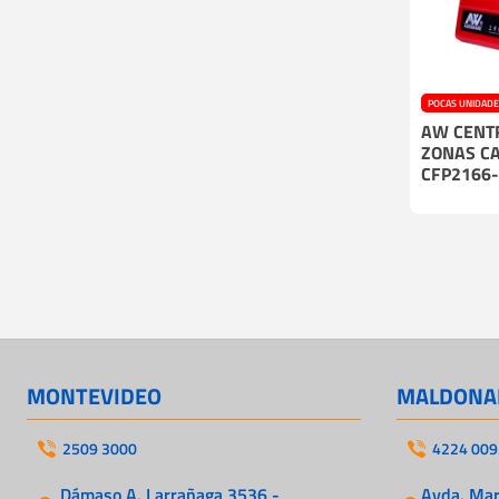
POCAS UNIDAD
AW CENTR
ZONAS C
CFP2166
MONTEVIDEO
MALDONA
2509 3000
4224 009
Dámaso A. Larrañaga 3536 -
Avda. Mart