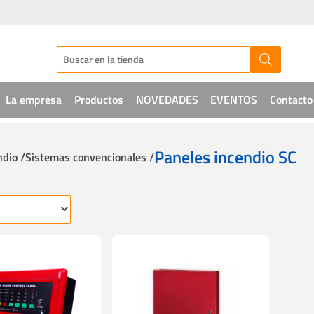
La empresa
Productos
NOVEDADES
EVENTOS
Contacto
Audio
Paneles incendio SC
ndio /
Sistemas convencionales /
CCTV
Telefonía
Sistemas de acceso
Intrusión
Soluciones IT