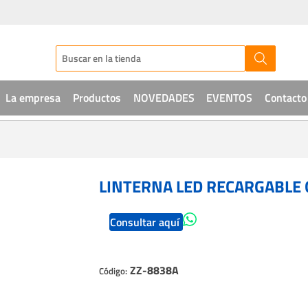
La empresa
Productos
NOVEDADES
EVENTOS
Contacto
Audio
CCTV
LINTERNA LED RECARGABLE
Telefonía
Consultar aquí
Sistemas de acceso
Intrusión
ZZ-8838A
Código:
Soluciones IT