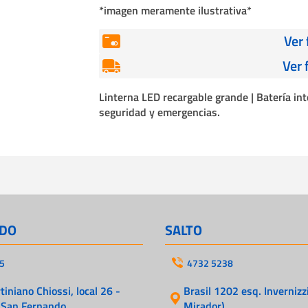
Cables
*imagen meramente ilustrativa*
Incendio
Ver
Ver 
Linterna LED recargable grande | Batería int
seguridad y emergencias.
DO
SALTO
5
4732 5238
iniano Chiossi, local 26 -
Brasil 1202 esq. Invernizzi
 San Fernando
Mirador)