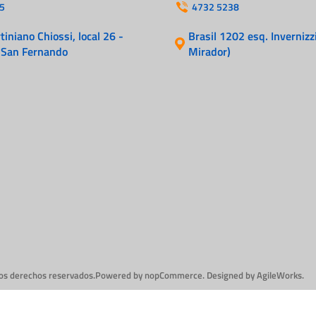
Cables
5
4732 5238
Incendio
iniano Chiossi, local 26 -
Brasil 1202 esq. Invernizzi
 San Fernando
Mirador)
los derechos reservados.
Powered by
nopCommerce.
Designed by
AgileWorks.