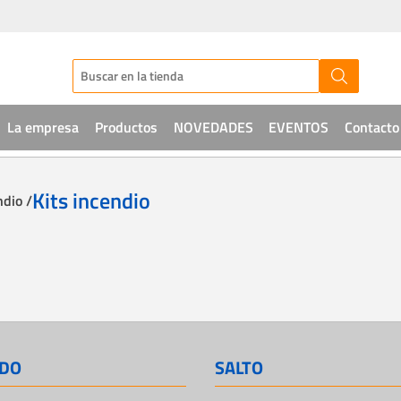
La empresa
Productos
NOVEDADES
EVENTOS
Contacto
Audio
Kits incendio
ndio /
CCTV
Telefonía
Sistemas de acceso
Intrusión
DO
SALTO
Soluciones IT