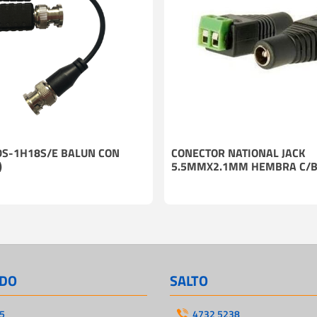
DS-1H18S/E BALUN CON
CONECTOR NATIONAL JACK
)
5.5MMX2.1MM HEMBRA C/
DO
SALTO
5
4732 5238