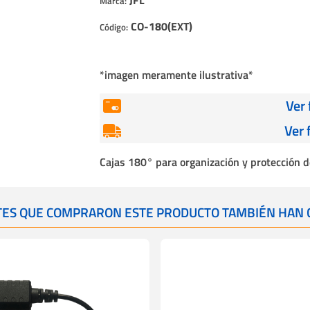
Marca:
Cables
CO-180(EXT)
Código:
Incendio
*imagen meramente ilustrativa*
Ver
Ver 
Cajas 180° para organización y protección 
NTES QUE COMPRARON ESTE PRODUCTO TAMBIÉN HAN