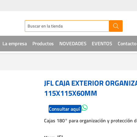
La empresa
Productos
NOVEDADES
EVENTOS
Contacto
Audio
CCTV
JFL CAJA EXTERIOR ORGANIZ
Telefonía
115X115X60MM
Sistemas de acceso
Consultar aquí
Intrusión
Cajas 180° para organización y protección 
Soluciones IT
JFL