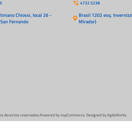
Cables
5
4732 5238
Incendio
iniano Chiossi, local 26 -
Brasil 1202 esq. Invernizzi
 San Fernando
Mirador)
los derechos reservados.
Powered by
nopCommerce.
Designed by
AgileWorks.