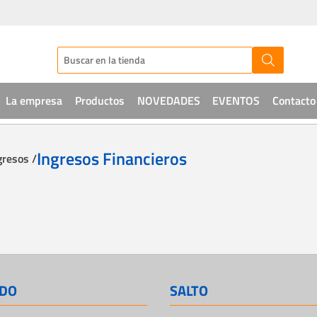
La empresa
Productos
NOVEDADES
EVENTOS
Contacto
Audio
Ingresos Financieros
gresos /
CCTV
Telefonía
Sistemas de acceso
Intrusión
DO
SALTO
Soluciones IT