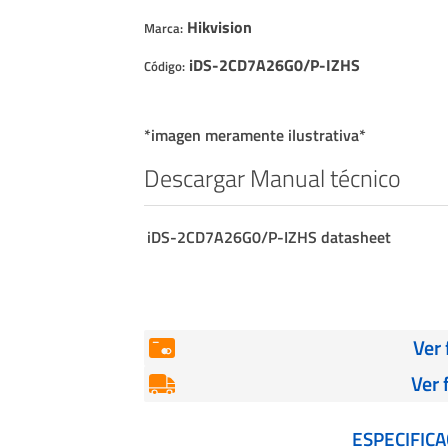
Cables
Hikvision
Marca:
Incendio
iDS-2CD7A26G0/P-IZHS
Código:
*imagen meramente ilustrativa*
Descargar Manual técnico
iDS-2CD7A26G0/P-IZHS datasheet
Ver
Ver 
ESPECIFIC