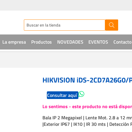
La empresa
Productos
NOVEDADES
EVENTOS
Contacto
Audio
CCTV
HIKVISION iDS-2CD7A26G0/P
Telefonía
Consultar aquí
Sistemas de acceso
Lo sentimos - este producto no está dispon
Intrusión
Bala IP 2 Megapixel | Lente Mot. 2.8 a 12
Soluciones IT
|Exterior IP67 | IK10 | IR 30 mts | Detección