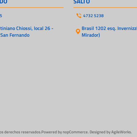
DO
SALTO
5
4732 5238
iniano Chiossi, local 26 -
Brasil 1202 esq. Invernizzi
 San Fernando
Mirador)
los derechos reservados.
Powered by
nopCommerce.
Designed by
AgileWorks.