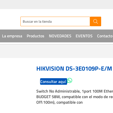
La empresa
Productos
NOVEDADES
EVENTOS
Contacto
Audio
CCTV
HIKVISION DS-3E0109P-E/M
Telefonía
Consultar aquí
Sistemas de acceso
Switch No Administrable, 1port 100M Ether
Intrusión
BUDGET 58W, compatible con el modo de r
Off:100m), compatible con
Soluciones IT