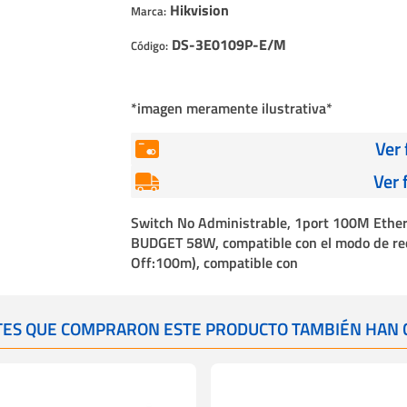
Cables
Hikvision
Marca:
DS-3E0109P-E/M
Incendio
Código:
*imagen meramente ilustrativa*
Ver
Ver 
Switch No Administrable, 1port 100M Ether
BUDGET 58W, compatible con el modo de r
Off:100m), compatible con
NTES QUE COMPRARON ESTE PRODUCTO TAMBIÉN HAN