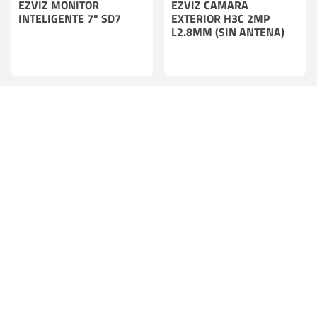
EZVIZ MONITOR
EZVIZ CAMARA
INTELIGENTE 7" SD7
EXTERIOR H3C 2MP
L2.8MM (SIN ANTENA)
EZVIZ CAMARA
EZVIZ CAMARA
EXTERIOR EB3 3MP
EXTERIOR EB3 4G 3MP
L2.8MM C/BATERIA
L2.8MM C/BATERIA +
(AOV)
PANEL SOLAR