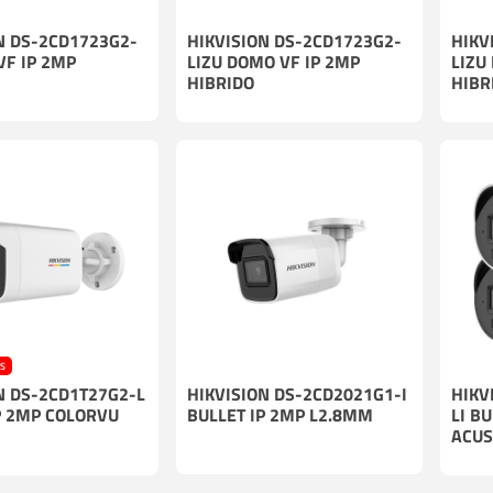
N DS-2CD1723G2-
HIKVISION DS-2CD1723G2-
HIKV
VF IP 2MP
LIZU DOMO VF IP 2MP
LIZU
HIBRIDO
HIBR
ES
N DS-2CD1T27G2-L
HIKVISION DS-2CD2021G1-I
HIKV
P 2MP COLORVU
BULLET IP 2MP L2.8MM
LI B
ACUS