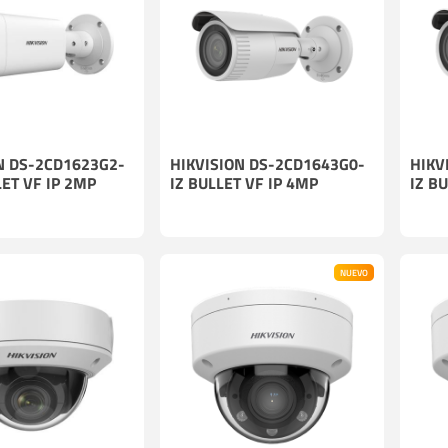
Cables
Incendio
N DS-2CD1623G2-
HIKVISION DS-2CD1643G0-
HIKV
LET VF IP 2MP
IZ BULLET VF IP 4MP
IZ B
NUEVO