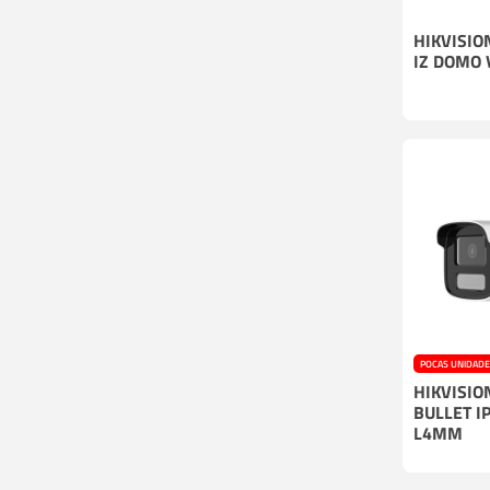
HIKVISIO
IZ DOMO 
POCAS UNIDAD
HIKVISIO
BULLET I
L4MM