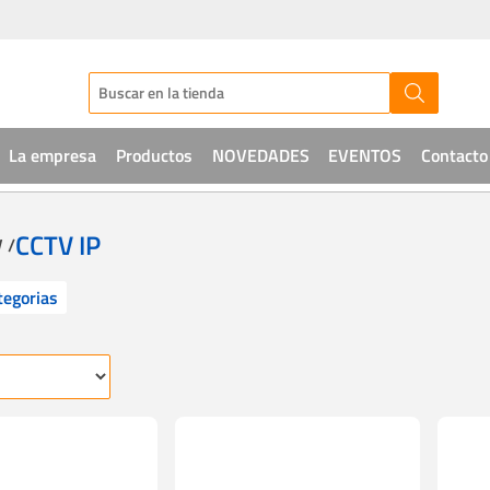
La empresa
Productos
NOVEDADES
EVENTOS
Contacto
Audio
CCTV IP
 /
CCTV
tegorias
Telefonía
Sistemas de acceso
Intrusión
Soluciones IT