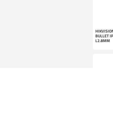
HIKVISIO
BULLET I
L2.8MM
HIKVISIO