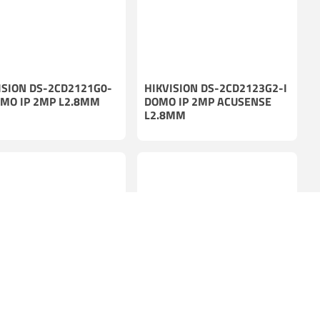
ISION DS-2CD2121G0-
HIKVISION DS-2CD2123G2-I
OMO IP 2MP L2.8MM
DOMO IP 2MP ACUSENSE
L2.8MM
CONSULTE DISPONIBILIDAD
ISION DS-2CD2143G2-I
HIKVISION DS-2CD2143G2-