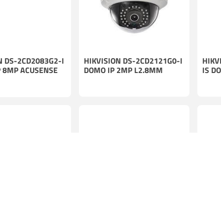
CONSULTE DISPONIBILIDAD
N DS-2CD2083G2-I
HIKVISION DS-2CD2121G0-I
HIKV
P 8MP ACUSENSE
DOMO IP 2MP L2.8MM
IS D
N DS-2CD2123G2-
HIKVISION DS-2CD2126G2-
HIKV