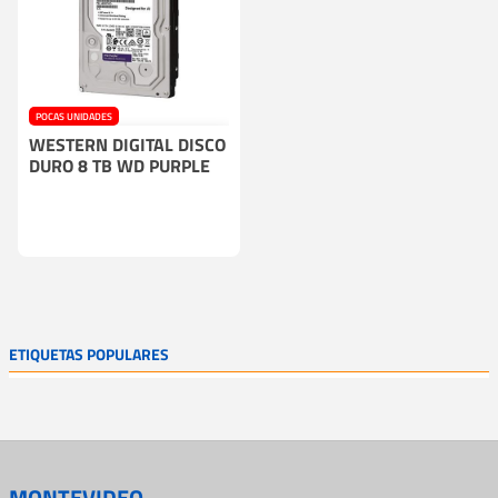
POCAS UNIDADES
WESTERN DIGITAL DISCO
COMPRA CON CÁMARA O GRABADOR
DURO 8 TB WD PURPLE
ETIQUETAS POPULARES
MONTEVIDEO