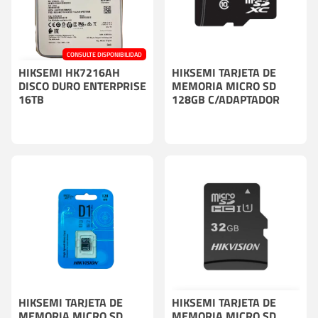
CONSULTE DISPONIBILIDAD
HIKSEMI HK7216AH
COMPRA CON CÁMARA O GRABADOR
HIKSEMI TARJETA DE
DISCO DURO ENTERPRISE
MEMORIA MICRO SD
16TB
128GB C/ADAPTADOR
HIKSEMI TARJETA DE
HIKSEMI TARJETA DE
COMPRA CON CÁMARA O GRABADOR
MEMORIA MICRO SD
MEMORIA MICRO SD