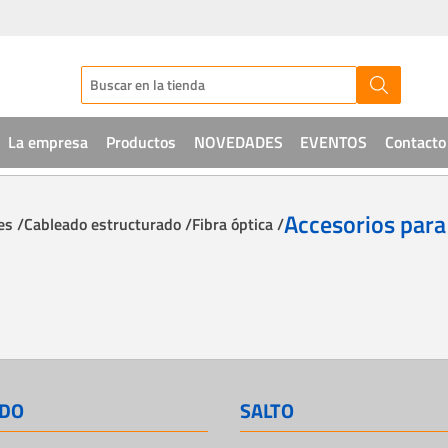
La empresa
Productos
NOVEDADES
EVENTOS
Contacto
Audio
Accesorios para 
es /
Cableado estructurado /
Fibra óptica /
CCTV
Telefonía
Sistemas de acceso
Intrusión
DO
SALTO
Soluciones IT