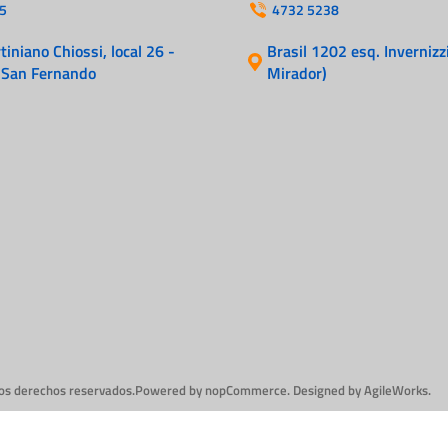
Cables
5
4732 5238
Incendio
iniano Chiossi, local 26 -
Brasil 1202 esq. Invernizzi
 San Fernando
Mirador)
los derechos reservados.
Powered by
nopCommerce.
Designed by
AgileWorks.