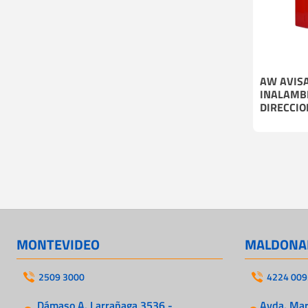
AW AVIS
INALAMB
DIRECCI
MONTEVIDEO
MALDONA
2509 3000
4224 009
Dámaso A. Larrañaga 3536 -
Avda. Mart