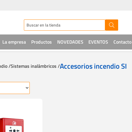
La empresa
Productos
NOVEDADES
EVENTOS
Contacto
Audio
Accesorios incendio SI
ndio /
Sistemas inalámbricos /
CCTV
Telefonía
Sistemas de acceso
Intrusión
Soluciones IT