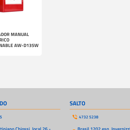
Cables
Incendio
ADOR MANUAL
RICO
ONABLE AW-D135W
DO
SALTO
5
4732 5238
iniano Chiossi, local 26 -
Brasil 1202 esq. Invernizzi